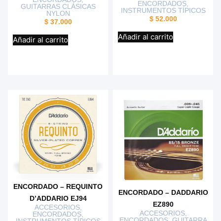
ENCORDADOS
,
GUITARRAS CLÁSICAS
INSTRUMENTOS TÍPICOS
NYLON
$
52.000
$
37.000
Añadir al carrito
Añadir al carrito
ENCORDADO – REQUINTO
ENCORDADO – DADDARIO
D’ADDARIO EJ94
EZ890
ACCESORIOS
,
ACCESORIOS
,
ENCORDADOS
,
ENCORDADOS
,
GUITARRA
INSTRUMENTOS TÍPICOS