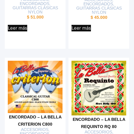
ENCORDADOS
,
ENCORDADOS
,
GUITARRAS CLÁSICAS
GUITARRAS CLÁSICAS
NYLON
NYLON
$
51.000
$
45.000
Leer más
Leer más
ENCORDADO – LA BELLA
ENCORDADO – LA BELLA
CRITERION C800
REQUINTO RQ 80
ACCESORIOS
,
ACCESORIOS
,
ENCORDADOS
,