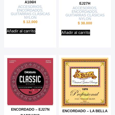
A106H
EJ27H
ACCESORIOS
,
ACCESORIOS
,
ENCORDADOS
,
ENCORDADOS
,
GUITARRAS CLÁSICAS
GUITARRAS CLÁSICAS
NYLON
NYLON
$
12.000
$
38.000
Añadir al carrito
Añadir al carrito
ENCORDADO – EJ27N
ENCORDADO – LA BELLA