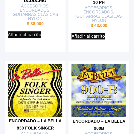
DADDARIO
10 PH
ACCESORIOS
,
ACCESORIOS
,
ENCORDADOS
,
ENCORDADOS
,
GUITARRAS CLÁSICAS
GUITARRAS CLÁSICAS
NYLON
NYLON
$
38.000
$
43.000
Añadir al carrito
Añadir al carrito
ENCORDADO – LA BELLA
ENCORDADO – LA BELLA
830 FOLK SINGER
900B
ACCESORIOS
,
ACCESORIOS
,