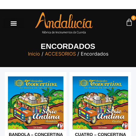
ores a $500.000* |
Ir a la tienda
0
ENCORDADOS
Inicio
/
ACCESORIOS
/ Encordados
BANDOLA – CONCERTINA
CUATRO – CONCERTINA