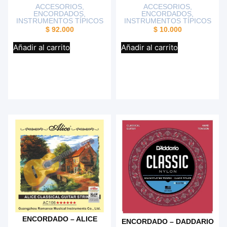
ACCESORIOS
,
ACCESORIOS
,
ENCORDADOS
,
ENCORDADOS
,
INSTRUMENTOS TÍPICOS
INSTRUMENTOS TÍPICOS
$
92.000
$
10.000
Añadir al carrito
Añadir al carrito
ENCORDADO – ALICE
ENCORDADO – DADDARIO