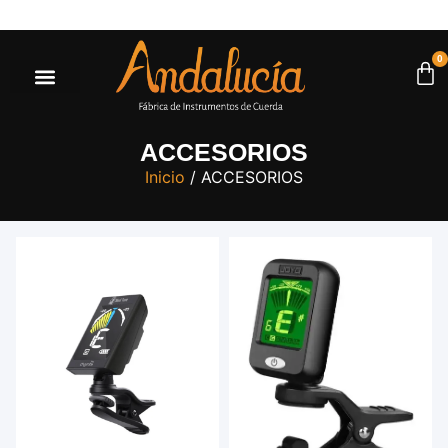
ayores a $500.000* |
Ir a la tienda
0
ACCESORIOS
Inicio
/ ACCESORIOS