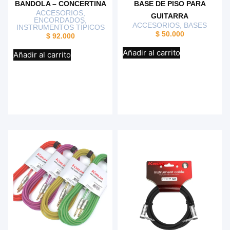
BANDOLA – CONCERTINA
BASE DE PISO PARA
ACCESORIOS
,
GUITARRA
ENCORDADOS
,
ACCESORIOS
,
BASES
INSTRUMENTOS TÍPICOS
$
50.000
$
92.000
Añadir al carrito
Añadir al carrito