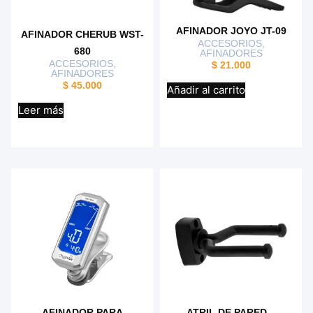
AFINADOR JOYO JT-09
AFINADOR CHERUB WST-
ACCESORIOS
,
680
AFINADORES
ACCESORIOS
,
$
21.000
AFINADORES
$
45.000
Añadir al carrito
Leer más
AFINADOR PARA
ATRIL DE PARED –