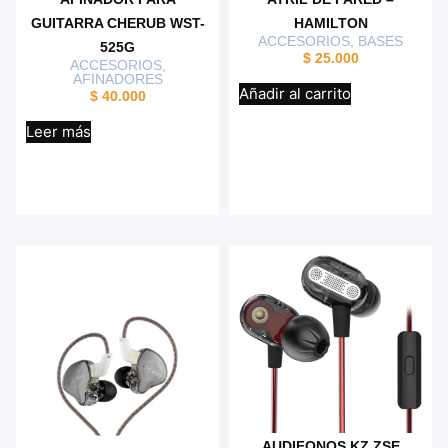
GUITARRA CHERUB WST-
HAMILTON
ACCESORIOS
,
BASES
525G
$
25.000
ACCESORIOS
,
AFINADORES
Añadir al carrito
$
40.000
Leer más
AUDIFONOS KZ ZSE