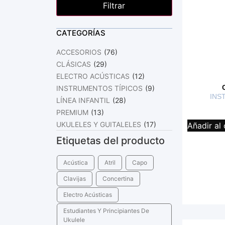
Filtrar
CATEGORÍAS
ACCESORIOS
(76)
CLÁSICAS
(29)
ELECTRO ACÚSTICAS
(12)
INSTRUMENTOS TÍPICOS
(9)
INS
LÍNEA INFANTIL
(28)
PREMIUM
(13)
UKULELES Y GUITALELES
(17)
Añadir al 
Etiquetas del producto
Acústica
Atril
Capo
Clavijas
Concertina
Electro Acústicas
Estudiantes Y Principiantes De
Ukulele