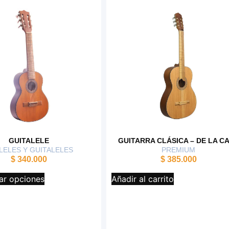
GUITALELE
GUITARRA CLÁSICA – DE LA C
LELES Y GUITALELES
PREMIUM
$
340.000
$
385.000
ar opciones
Añadir al carrito