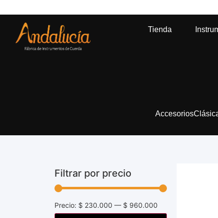
or compras mayores a $500.000* |
Ir a la tienda
Tienda
Instru
Accesorios
Clásic
Filtrar por precio
Precio:
$ 230.000
—
$ 960.000