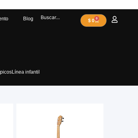
ento
Blog
0
$
0
ípicos
Línea infantil