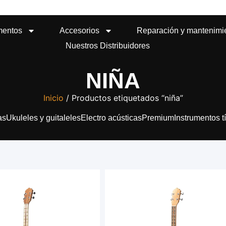
mentos
Accesorios
Reparación y mantenimi
Nuestros Distribuidores
NIÑA
Inicio
/ Productos etiquetados “niña”
as
Ukuleles y guitaleles
Electro acústicas
Premium
Instrumentos t