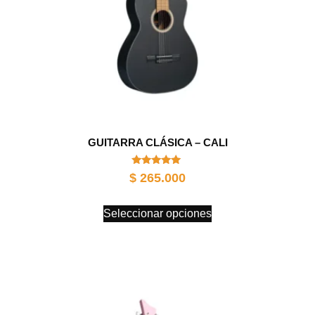
GUITARRA CLÁSICA – CALI
Valorado
$
265.000
con
5.00
de 5
Seleccionar opciones