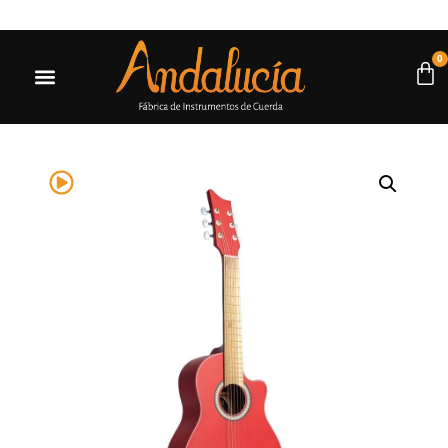
es a $500.000* |
Ir a la tienda
0