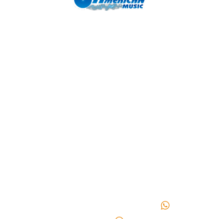
SITEMAP
POLÍTICAS
CONTÁCTANOS
Nosotros
Términos y
Itagüí
Bucaramanga
Contacto
condiciones
Carrera
Cl. 45 #
Blog
Política de
49 No 52
18-35,
Reparación y
envío y
29 Barrio
Centro
mantenimiento
devoluciones
Los
318
Personaliza
Preguntas
Naranjos
286
tu guitarra
frecuentes
302
9702