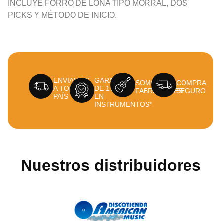
INCLUYE FORRO DE LONA TIPO MORRAL, DOS
PICKS Y MÉTODO DE INICIO.
ENVIAMOS
GARANTÍA
SOMOS
COMPRA
A TODO EL
DE 1 AÑO
FABRICANTES
SEGURO
PAÍS
EN
INSTRUMENTOS*
Nuestros distribuidores