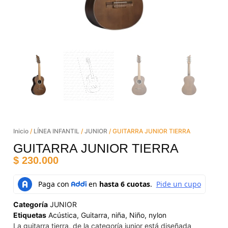
Inicio
/
LÍNEA INFANTIL
/
JUNIOR
/ GUITARRA JUNIOR TIERRA
GUITARRA JUNIOR TIERRA
$
230.000
Categoría
JUNIOR
Etiquetas
Acústica
,
Guitarra
,
niña
,
Niño
,
nylon
La guitarra tierra, de la categoría junior está diseñada