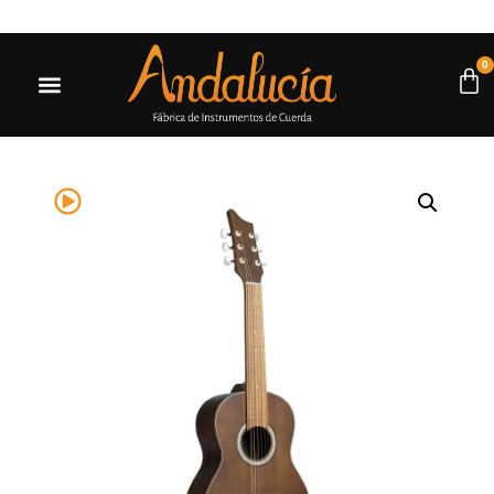
 $500.000* |
Ir a la tienda
0