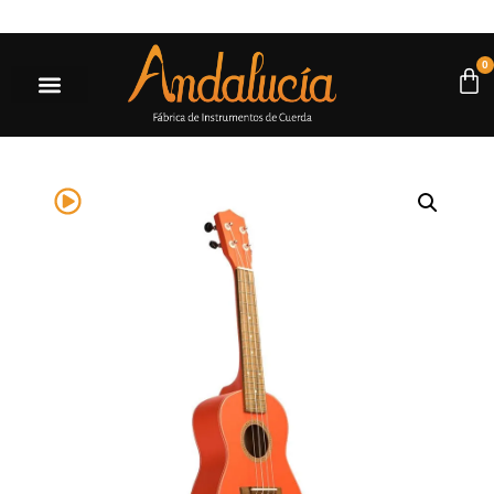
 a $500.000* |
Ir a la tienda
0