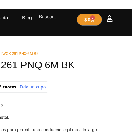
ento
Blog
0
$
0
N IWCX 261 PNQ 6M BK
 261 PNQ 6M BK
es
etal.
nos para permitir una conducción óptima a lo largo