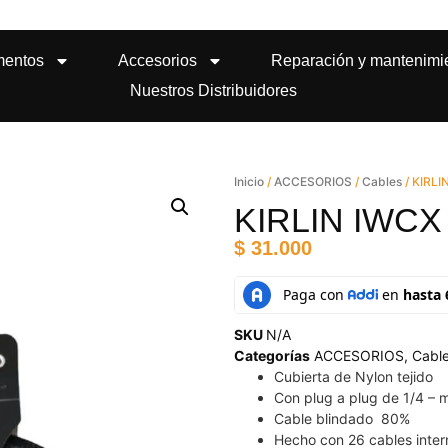
mentos
Accesorios
Reparación y mantenimi
Nuestros Distribuidores
Inicio
/
ACCESORIOS
/
Cables
/ KIRLI
KIRLIN IWCX
$
31.000
SKU
N/A
Categorías
ACCESORIOS
,
Cabl
Cubierta de Nylon tejido
Con plug a plug de 1/4 – m
Cable blindado 80%
Hecho con 26 cables inter