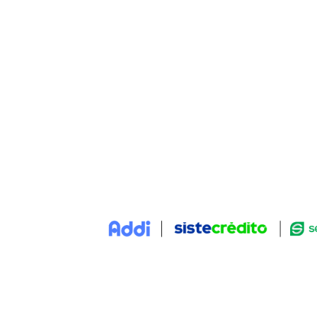
SITEMAP
POLÍT
Nosotros
Términ
Contacto
Políti
Blog
Pregun
Reparación y mantenimiento
Personaliza tu guitarra