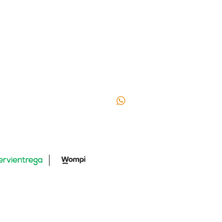
ICAS
CONTÁCTANOS
os y condiciones
Itagüí
ca de envío y devoluciones
Carrera 49 No 52 29 Barrio L
tas frecuentes
Naranjos
302 630 4468
HORARIO DE ATENCIÓN
Lunes a Viernes:
9:30 am - 1:00pm | 2:00pm - 
Sábado: 10:00am - 2:30pm