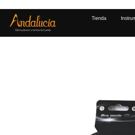
mpras mayores a $500.000* |
Ir a la tienda
Tienda
Instru