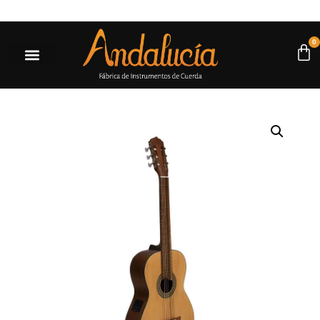
es a $500.000* |
Ir a la tienda
0