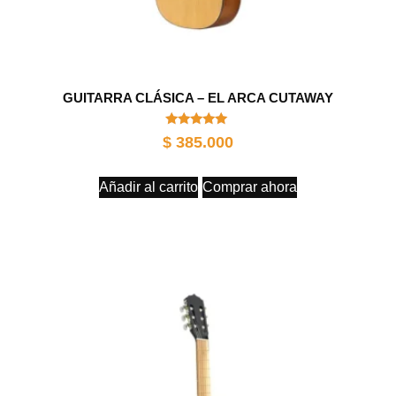
GUITARRA CLÁSICA – EL ARCA CUTAWAY
Valorado
$
385.000
con
5.00
de 5
Añadir al carrito
Comprar ahora