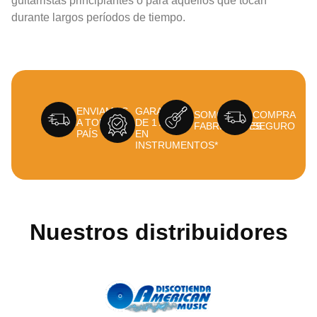
guitarristas principiantes o para aquellos que tocan
durante largos períodos de tiempo.
ENVIAMOS
GARANTÍA
SOMOS
COMPRA
A TODO EL
DE 1 AÑO
FABRICANTES
SEGURO
PAÍS
EN
INSTRUMENTOS*
Nuestros distribuidores