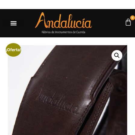
$500.000* |
Ir a la tienda
0
¡Oferta!