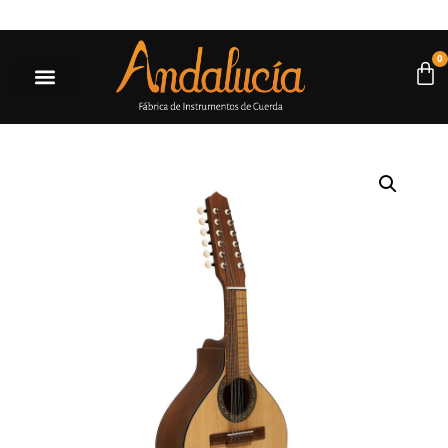
res a $500.000* |
Ir a la tienda
0