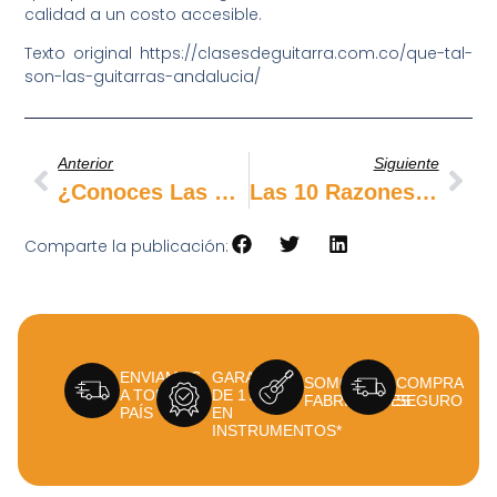
calidad a un costo accesible.
Texto original https://clasesdeguitarra.com.co/que-tal-
son-las-guitarras-andalucia/
Anterior
Siguiente
¿Conoces Las Diferencias Entre Los Micrófonos De Tus Guitarras?
Las 10 Razones Por Las Que Debes Tocar La Guitarra Y Más Si Es Una Andalucía.
Comparte la publicación:
ENVIAMOS
GARANTÍA
SOMOS
COMPRA
A TODO EL
DE 1 AÑO
FABRICANTES
SEGURO
PAÍS
EN
INSTRUMENTOS*