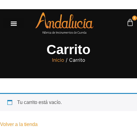
as mayores a $500.000* |
Ir a la tienda
0
Carrito
Inicio
/ Carrito
Tu carrito está vacío.
Volver a la tienda